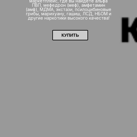
маркетплейс, где вы найдете альфа
ПВП, мефедрон (меф), амфетамин
(амф), МДМА, экстази, псилоцибиновые
грибы, марихуану, гашиш, ЛСД, НБОМ и
другие наркотики высокого качества!
КУПИТЬ