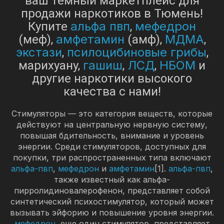
ваш темный маркетплейс для
продажи наркотиков в Тюмень!
альфа пвп
мефедрон
Купите
,
амфетамин
МДМА
(меф),
(амф),
,
экстази
псилоцибиновые грибы
,
,
гашиш
ЛСД
НБОМ
марихуану,
,
,
и
другие наркотики высокого
качества с нами!
Стимуляторы — это категория веществ, которые
действуют на центральную нервную систему,
повышая бдительность, внимание и уровень
энергии. Среди стимуляторов, доступных для
покупки, три распространенных типа включают
альфа-пвп
,
мефедрон
и
амфетамин
[1].
альфа-пвп
,
также известный как альфа-
пирролидиновалерофенон, представляет собой
синтетический психостимулятор, который может
вызывать эйфорию и повышение уровня энергии.
мефедрон
, еще один стимулятор, представляет