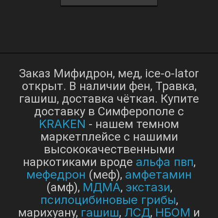
Заказ Мифидрон, мед, ice-o-lator
открыт. В наличии фен, Травка,
гашиш, доставка чёткая. Купите
доставку в Симферополе с
KRAKEN
- нашем темном
маркетплейсе с нашими
высококачественными
альфа пвп
наркотиками вроде
,
мефедрон
амфетамин
(меф),
МДМА
экстази
(амф),
,
,
псилоцибиновые грибы
,
гашиш
ЛСД
НБОМ
марихуану,
,
,
и