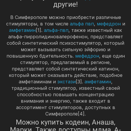
другие!
В Симферополе можно приобрести различные
стимуляторы, в том числе
альфа пвп
,
мефедрон
и
амфетамин
[1].
альфа-пвп
, также известный как
альфа-пирролидиновалерофенон, представляет
собой синтетический психостимулятор, который
может вызывать сильную эйфорию и
повышенную бдительность.
мефедрон
, еще один
стимулятор, предлагаемый в регионе,
представляет собой синтетический катинон,
который может оказывать действие, подобное
амфетаминам и
экстази
[3].
амфетамин
,
традиционный стимулятор, известный своей
способностью повышать концентрацию
внимания и энергию, также входит в
ассортимент стимуляторов, доступных в
Симферополе[4].
Можно купить кодеин, Анаша,
Марки. Также доступны мдма, A-