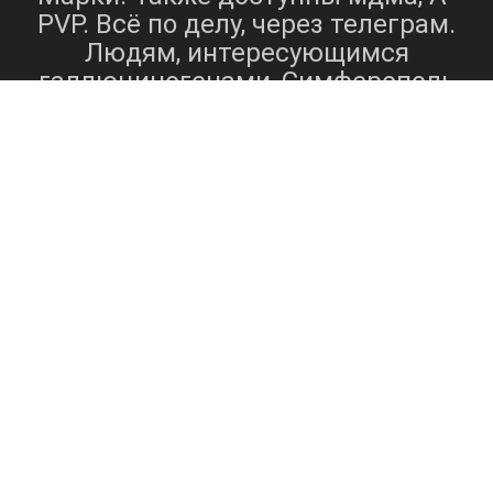
PVP. Всё по делу, через телеграм.
Людям, интересующимся
галлюциногенами, Симферополь
предлагает такие вещества, как
МДМА
НБОМ
псилоцибиновые
,
и
грибы
МДМА
[5].
, также известный
экстази
как
, представляет собой
синтетическое вещество, которое
действует как стимулятор,
вызывая такие эффекты, как
возбуждение, сочувствие и
НБОМ
искажение времени[5].
,
мощный галлюциногенный
препарат, известен своим
мощным воздействием на
восприятие и сенсорные
переживания[6]. Псилоцибиновые